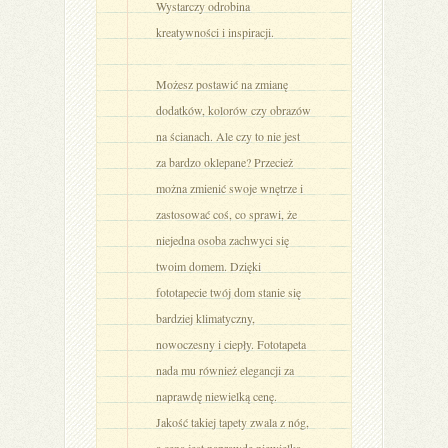
Wystarczy odrobina
kreatywności i inspiracji.
Możesz postawić na zmianę
dodatków, kolorów czy obrazów
na ścianach. Ale czy to nie jest
za bardzo oklepane? Przecież
można zmienić swoje wnętrze i
zastosować coś, co sprawi, że
niejedna osoba zachwyci się
twoim domem. Dzięki
fototapecie twój dom stanie się
bardziej klimatyczny,
nowoczesny i ciepły. Fototapeta
nada mu również elegancji za
naprawdę niewielką cenę.
Jakość takiej tapety zwala z nóg,