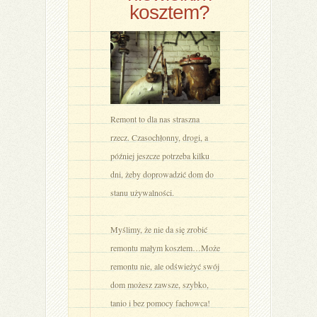
kosztem?
Remont to dla nas straszna
rzecz. Czasochłonny, drogi, a
później jeszcze potrzeba kilku
dni, żeby doprowadzić dom do
stanu używalności.
Myślimy, że nie da się zrobić
remontu małym kosztem…Może
remontu nie, ale odświeżyć swój
dom możesz zawsze, szybko,
tanio i bez pomocy fachowca!