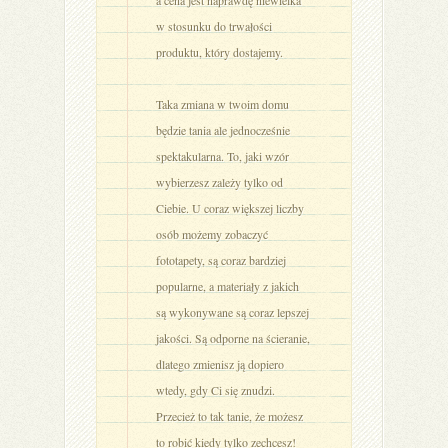
a cena jest naprawdę niewielka
w stosunku do trwałości
produktu, który dostajemy.
Taka zmiana w twoim domu
będzie tania ale jednocześnie
spektakularna. To, jaki wzór
wybierzesz zależy tylko od
Ciebie. U coraz większej liczby
osób możemy zobaczyć
fototapety, są coraz bardziej
popularne, a materiały z jakich
są wykonywane są coraz lepszej
jakości. Są odporne na ścieranie,
dlatego zmienisz ją dopiero
wtedy, gdy Ci się znudzi.
Przecież to tak tanie, że możesz
to robić kiedy tylko zechcesz!